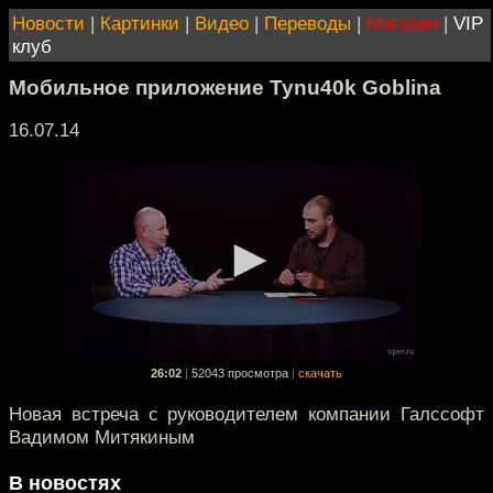
Новости
|
Картинки
|
Видео
|
Переводы
|
Магазин
|
VIP
клуб
Мобильное приложение Tynu40k Goblina
16.07.14
26:02
|
52043 просмотра
|
скачать
Новая встреча с руководителем компании Галссофт
Вадимом Митякиным
В новостях