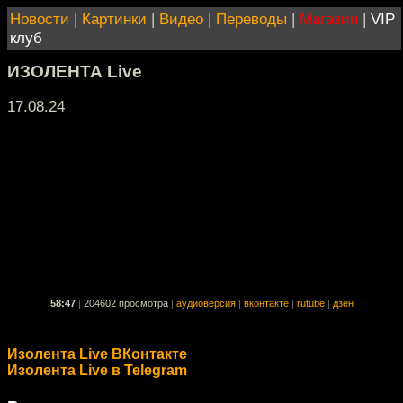
Новости
|
Картинки
|
Видео
|
Переводы
|
Магазин
|
VIP
клуб
ИЗОЛЕНТА Live
17.08.24
58:47
|
204602 просмотра
|
аудиоверсия
|
вконтакте
|
rutube
|
дзен
Изолента Live ВКонтакте
Изолента Live в Telegram