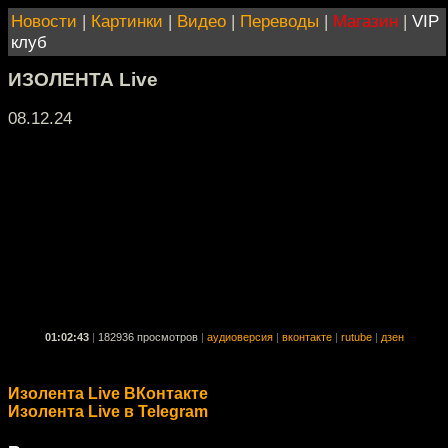
Новости
|
Картинки
|
Видео
|
Переводы
|
Магазин
|
VIP
клуб
ИЗОЛЕНТА Live
08.12.24
01:02:43
|
182936 просмотров
|
аудиоверсия
|
вконтакте
|
rutube
|
дзен
Изолента Live ВКонтакте
Изолента Live в Telegram