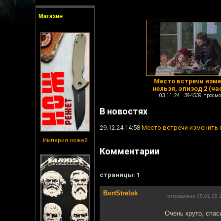
Магазин
Место встречи изм
нельзя, эпизод 2 (ча
03.11.24 394539 просмо
В новостях
29.12.24 14:58
Место встречи изменить н
Империя ножей
Комментарии
cтраницы: 1
BortStrelok
отправлено 05.01.25 
Очень круто, спас