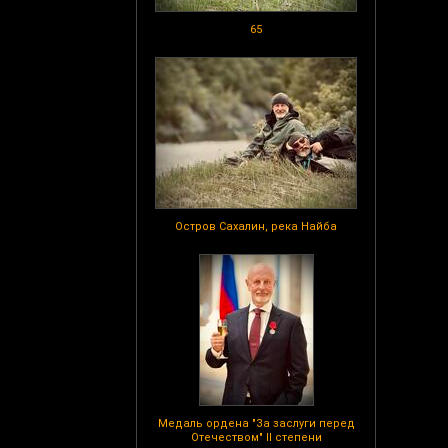
65
Остров Сахалин, река Найба
Медаль ордена "За заслуги перед
Отечеством" II степени