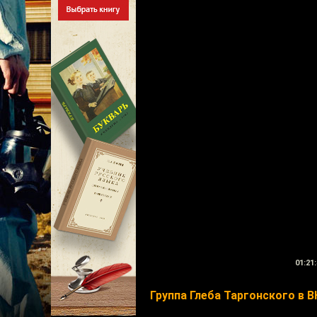
01:21:
Группа Глеба Таргонского в В