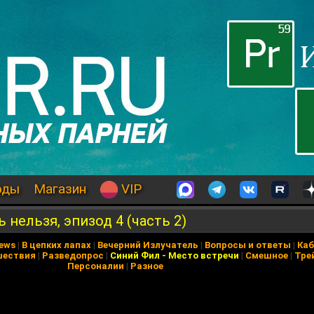
оды
Магазин
VIP
нельзя, эпизод 4 (часть 2)
News
|
В цепких лапах
|
Вечерний Излучатель
|
Вопросы и ответы
|
Каб
шествия
|
Разведопрос
|
Синий Фил
-
Место встречи
|
Смешное
|
Тре
Персоналии
|
Разное