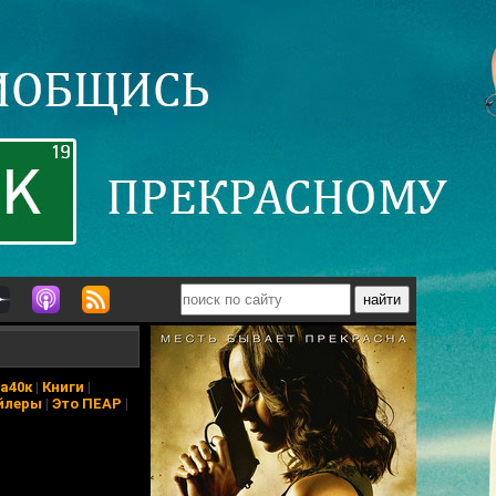
а40к
|
Книги
|
йлеры
|
Это ПЕАР
|