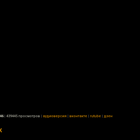
46
|
439445 просмотров
|
аудиоверсия
|
вконтакте
|
rutube
|
дзен
К