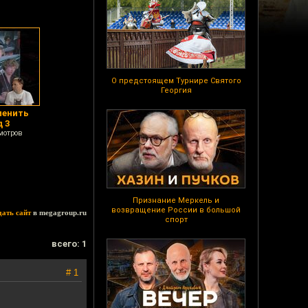
О предстоящем Турнире Святого
Георгия
менить
 3
мотров
Признание Меркель и
возвращение России в большой
дать сайт
в megagroup.ru
спорт
всего: 1
# 1