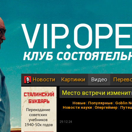
Картинки
Видео
Перев
Новости
Место встречи изменить 
Новые
|
Популярные
|
Goblin 
Новости науки
|
Опергеймер
|
Путе
29.12.24