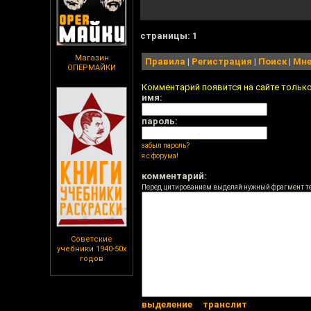
cтраницы: 1
Магазин
Правила
|
Регистрация
|
Поиск
|
Мне
ОПЕРМАЙКИ
Комментарий появится на сайте тольк
имя:
пароль:
забыл пароль?
я с форума!
комментарий:
Перед цитированием выделяй нужный фрагмент т
Советские
учебники 1940-50х
годов
выделение
транслит