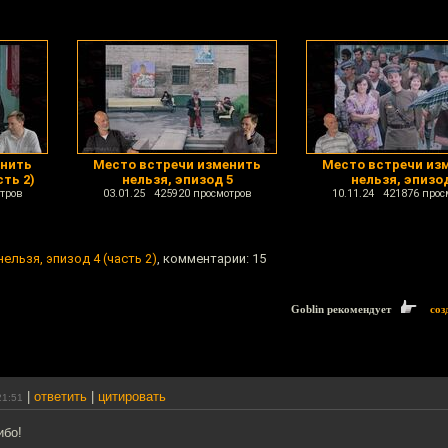
енить
Место встречи изменить
Место встречи из
сть 2)
нельзя, эпизод 5
нельзя, эпизод
тров
03.01.25 425920 просмотров
10.11.24 421876 прос
ельзя, эпизод 4 (часть 2)
, комментарии: 15
Goblin рекомендует
соз
|
ответить
|
цитировать
21:51
ибо!