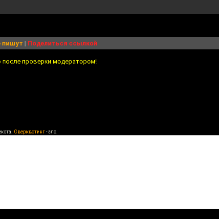
 пишут
|
Поделиться ссылкой
о после проверки модератором!
екста.
Оверквотинг
- зло.