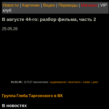
Новости
|
Картинки
|
Видео
|
Переводы
|
Магазин
|
VIP
клуб
В августе 44-го: разбор фильма, часть 2
25.05.26
01:01:45
|
117127 просмотров
|
аудиоверсия
|
вконтакте
|
rutube
|
дзен
Группа Глеба Таргонского в ВК
В новостях