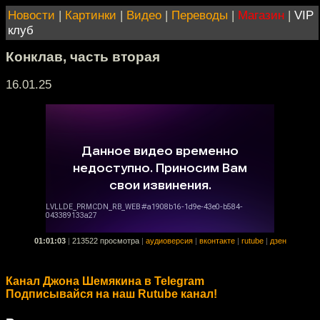
Новости
|
Картинки
|
Видео
|
Переводы
|
Магазин
|
VIP
клуб
Конклав, часть вторая
16.01.25
01:01:03
|
213522 просмотра
|
аудиоверсия
|
вконтакте
|
rutube
|
дзен
Канал Джона Шемякина в Telegram
Подписывайся на наш Rutube канал!