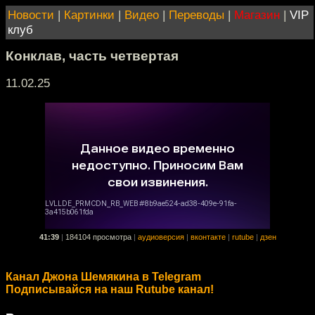
Новости
|
Картинки
|
Видео
|
Переводы
|
Магазин
|
VIP
клуб
Конклав, часть четвертая
11.02.25
41:39
|
184104 просмотра
|
аудиоверсия
|
вконтакте
|
rutube
|
дзен
Канал Джона Шемякина в Telegram
Подписывайся на наш Rutube канал!