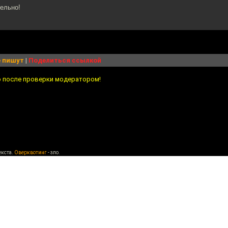
ельно!
 пишут
|
Поделиться ссылкой
о после проверки модератором!
екста.
Оверквотинг
- зло.