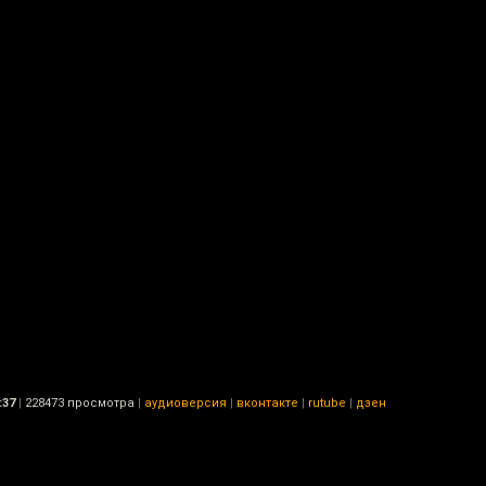
:37
|
228473 просмотра
|
аудиоверсия
|
вконтакте
|
rutube
|
дзен