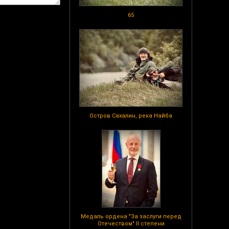
65
Остров Сахалин, река Найба
Медаль ордена "За заслуги перед
Отечеством" II степени