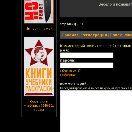
Весело и познават
cтраницы: 1
Империя ножей
Правила
|
Регистрация
|
Поиск
|
Мне
Комментарий появится на сайте тольк
имя:
пароль:
забыл пароль?
я с форума!
комментарий:
Перед цитированием выделяй нужный фрагмент т
Советские
учебники 1940-50х
годов