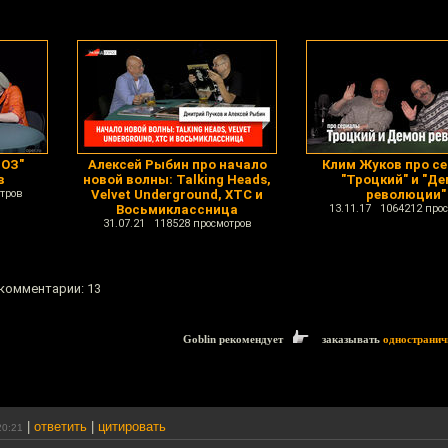
 ОЗ"
Алексей Рыбин про начало
Клим Жуков про с
в
новой волны: Talking Heads,
"Троцкий" и "Д
тров
Velvet Underground, XTC и
революции"
Восьмиклассница
13.11.17 1064212 про
31.07.21 118528 просмотров
 комментарии: 13
Goblin рекомендует
заказывать
одностранич
|
ответить
|
цитировать
20:21