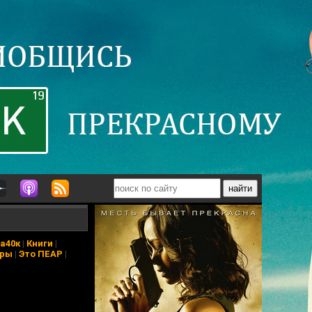
а40к
|
Книги
|
еры
|
Это ПЕАР
|