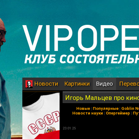
Картинки
Видео
Перев
Новости
Игорь Мальцев про кин
Новые
|
Популярные
|
Goblin 
Новости науки
|
Опергеймер
|
Пу
23.01.25