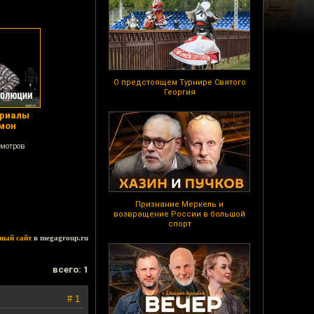
О предстоящем Турнире Святого
Георгия
ериалы
емон
смотров
Признание Меркель и
возвращение России в большой
спорт
ный сайт
в megagroup.ru
всего: 1
# 1