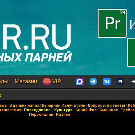
оды
Магазин
VIP
о
News
|
В цепких лапах
|
Вечерний Излучатель
|
Вопросы и ответы
|
Каб
тешествия
|
Разведопрос
-
Культура
|
Синий Фил
|
Смешное
|
Трейл
Персоналии
|
Разное