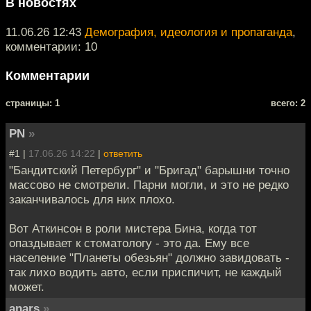
В новостях
11.06.26 12:43
Демография, идеология и пропаганда
,
комментарии: 10
Комментарии
cтраницы: 1
всего: 2
PN
»
#1 |
17.06.26 14:22
|
ответить
"Бандитский Петербург" и "Бригад" барышни точно
массово не смотрели. Парни могли, и это не редко
заканчивалось для них плохо.
Вот Аткинсон в роли мистера Бина, когда тот
опаздывает к стоматологу - это да. Ему все
население "Планеты обезьян" должно завидовать -
так лихо водить авто, если приспичит, не каждый
может.
anars
»