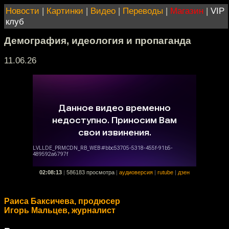
Новости
|
Картинки
|
Видео
|
Переводы
|
Магазин
|
VIP
клуб
Демография, идеология и пропаганда
11.06.26
02:08:13
|
586183 просмотра
|
аудиоверсия
|
rutube
|
дзен
Раиса Баксичева, продюсер
Игорь Мальцев, журналист