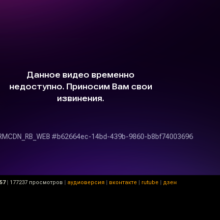
57
|
177237 просмотров
|
аудиоверсия
|
вконтакте
|
rutube
|
дзен