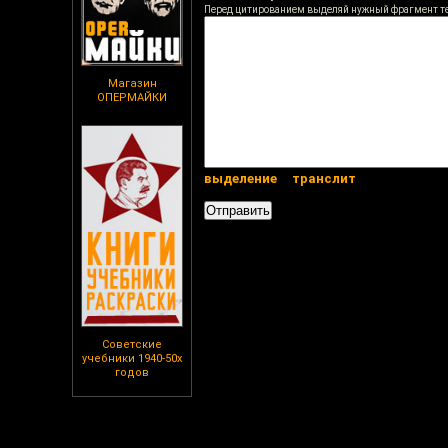
Перед цитированием выделяй нужный фрагмент т
Магазин
ОПЕРМАЙКИ
выделение
транслит
Советские
учебники 1940-50х
годов