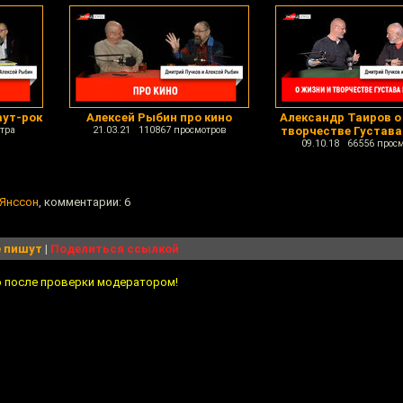
аут-рок
Алексей Рыбин про кино
Александр Таиров о
тра
21.03.21 110867 просмотров
творчестве Густава
09.10.18 66556 прос
 Янссон
, комментарии: 6
 пишут
|
Поделиться ссылкой
о после проверки модератором!