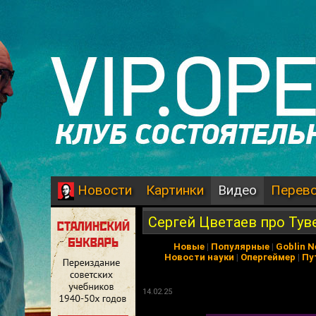
Картинки
Видео
Перев
Новости
Сергей Цветаев про Тув
Новые
|
Популярные
|
Goblin 
Новости науки
|
Опергеймер
|
Пу
14.02.25