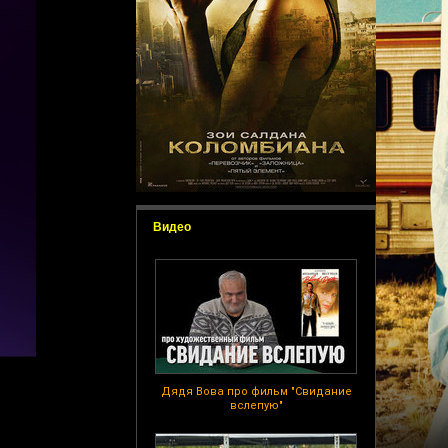
Видео
Дядя Вова про фильм "Свидание
вслепую"