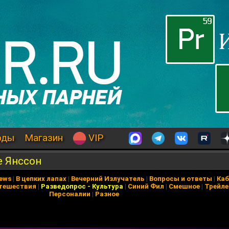
оды
Магазин
VIP
е Янссон
News
|
В цепких лапах
|
Вечерний Излучатель
|
Вопросы и ответы
|
Каб
тешествия
|
Разведопрос
-
Культура
|
Синий Фил
|
Смешное
|
Трейл
Персоналии
|
Разное