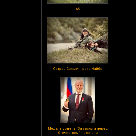
65
Остров Сахалин, река Найба
Медаль ордена "За заслуги перед
Отечеством" II степени