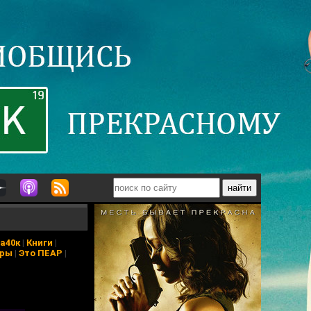
а40к
|
Книги
|
еры
|
Это ПЕАР
|