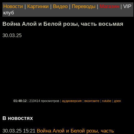
Новости
|
Картинки
|
Видео
|
Переводы
|
Магазин
|
VIP
клуб
Война Алой и Белой розы, часть восьмая
30.03.25
01:48:12
|
210414 просмотров
|
аудиоверсия
|
вконтакте
|
rutube
|
дзен
В новостях
30.03.25 15:21
Война Алой и Белой розы, часть