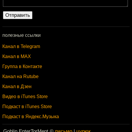
полезные ссылки
Канал в Telegram
Канал в MAX
Группа в Контакте
Канал на Rutube
Канал в Дзен
Видео в iTunes Store
Подкаст в iTunes Store
Подкаст в Яндекс.Музыка
Goblin EnterTorMent ©
письмо
|
цурюк