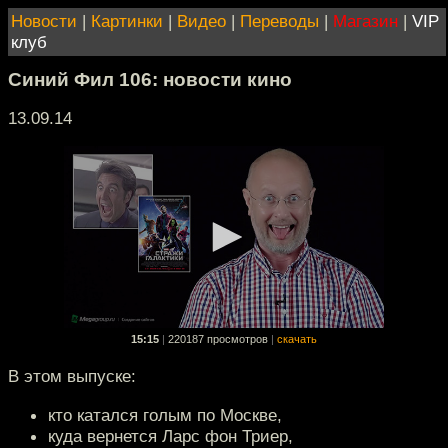
Новости
|
Картинки
|
Видео
|
Переводы
|
Магазин
|
VIP
клуб
Синий Фил 106: новости кино
13.09.14
15:15
|
220187 просмотров
|
скачать
В этом выпуске:
кто катался голым по Москве,
куда вернется Ларс фон Триер,