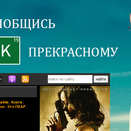
а40к
|
Книги
|
ры
|
Это ПЕАР
|