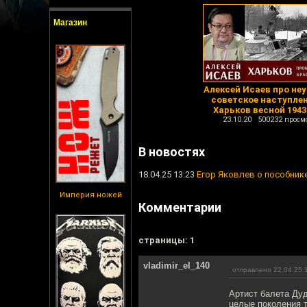
Магазин
Алексей Исаев про не
советское наступлен
Харьков весной 1943
23.10.20 500232 просм
В новостях
18.04.25 13:23
Егор Яковлев о пособник
Империя ножей
Комментарии
cтраницы: 1
vladimir_el_140
отправлено 22.04.25 
Артист балета Дуд
целые поколения 