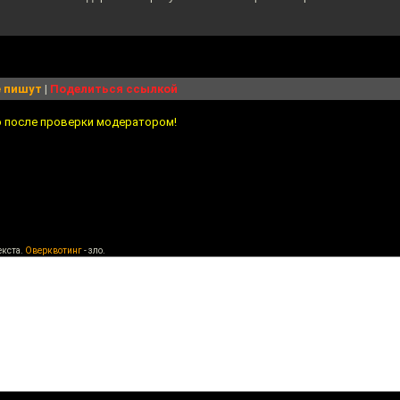
 пишут
|
Поделиться ссылкой
о после проверки модератором!
екста.
Оверквотинг
- зло.