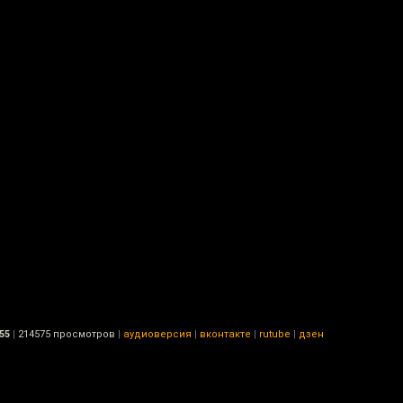
55
|
214575 просмотров
|
аудиоверсия
|
вконтакте
|
rutube
|
дзен