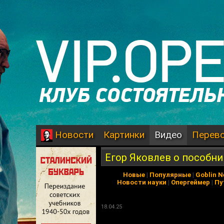
Картинки
Видео
Перев
Новости
Егор Яковлев о пособн
Новые
|
Популярные
|
Goblin 
Новости науки
|
Опергеймер
|
Пу
18.04.25