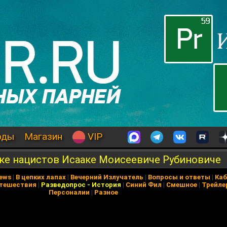
оды
Магазин
VIP
ике нацистов Исааке Моисеевиче Рубиновиче
News
|
В цепких лапах
|
Вечерний Излучатель
|
Вопросы и ответы
|
Каб
тешествия
|
Разведопрос
-
История
|
Синий Фил
|
Смешное
|
Трейле
Персоналии
|
Разное