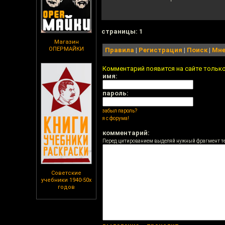
cтраницы: 1
Магазин
ОПЕРМАЙКИ
Правила
|
Регистрация
|
Поиск
|
Мне
Комментарий появится на сайте тольк
имя:
пароль:
забыл пароль?
я с форума!
комментарий:
Перед цитированием выделяй нужный фрагмент т
Советские
учебники 1940-50х
годов