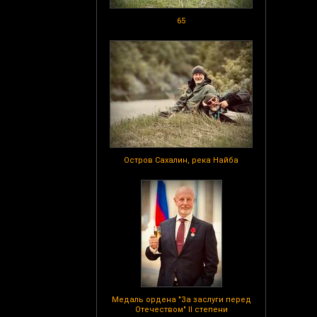
65
Остров Сахалин, река Найба
Медаль ордена "За заслуги перед
Отечеством" II степени