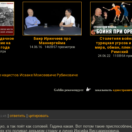
удачное
Баир Иринчеев про
Столетняя война
ие на
Маннергейма
турецкая угроза и
 года
14.06.16 1465957 просмотров
мира, обман, плен
отра
Римский
24.06.22 1155954 про
е нацистов Исааке Моисеевиче Рубиновиче
Goblin рекомендует
заказывать
одностранич
|
ответить
|
цитировать
11:45
ко, а так поёт как соловей. Гадина какая. Вот потом такие приспособле
тех кто поливал дерьмом страну и лично Иосифа Виссарионовича.