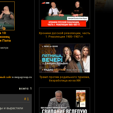
 10:
Хроники русской революции, часть
 конец
1: Революция 1905–1907 гг.
 и Папа
смотра
ный сайт
в megagroup.ru
Трамп против родильного туризма,
безработица из-за ИИ
всего: 1
# 1
нцы и вырастили