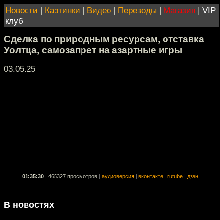
Новости
|
Картинки
|
Видео
|
Переводы
|
Магазин
|
VIP
клуб
Сделка по природным ресурсам, отставка
Уолтца, самозапрет на азартные игры
03.05.25
01:35:30
|
465327 просмотров
|
аудиоверсия
|
вконтакте
|
rutube
|
дзен
В новостях