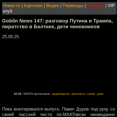
Новости
|
Картинки
|
Видео
|
Переводы
|
Магазин
|
VIP
клуб
Goblin News 147: разговор Путина и Трампа,
пиратство в Балтике, дети чиновников
25.05.25
22:18
|
589376 просмотров
|
аудиоверсия
|
вконтакте
|
rutube
|
дзен
Пока монтировался выпуск, Павел Дуров под руку со
своей пассией чисто по-МХАТовски неожиданно