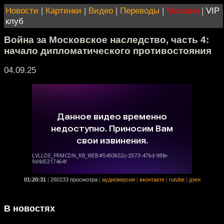
Новости
|
Картинки
|
Видео
|
Переводы
|
Магазин
|
VIP
клуб
Война за Московское наследство, часть 4:
начало дипломатического противостояния
04.09.25
01:20:31
|
260233 просмотра
|
аудиоверсия
|
вконтакте
|
rutube
|
дзен
В новостях