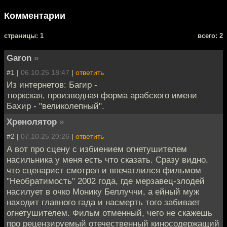
Комментарии
cтраницы: 1
всего: 2
Garon
»
#1 |
06.10.25 18:47
|
ответить
Из интернетов: Багир -
тюркская, производная форма арабского имени
Бахир - "великолепный".
Хренолятор
»
#2 |
07.10.25 20:26
|
ответить
А вот про сцену с избиением огнетушителем
насильника у меня есть что сказать. Сразу видно,
что сценарист смотрел и впечатлился фильмом
"Необратимость" 2002 года, где мерзавец-злодей
насилует в очко Монику Беллуччи, а ейный муж
находит главного гада и насмерть того забивает
огнетушителем. Фильм отменный, чего не скажешь
про рецензируемый отечественный киносодержащий