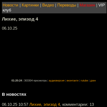
Новости
|
Картинки
|
Видео
|
Переводы
|
Магазин
|
VIP
клуб
Лихие, эпизод 4
06.10.25
01:20:24
|
303304 просмотра
|
аудиоверсия
|
вконтакте
|
rutube
|
дзен
В новостях
06.10.25 10:57
Лихие, эпизод 4
, комментарии: 13