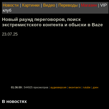
Новости
|
Картинки
|
Видео
|
Переводы
|
Магазин
|
VIP
клуб
Новый раунд переговоров, поиск
экстремистского контента и обыски в Bazе
23.07.25
01:36:59
|
544925 просмотров
|
аудиоверсия
|
вконтакте
|
rutube
|
дзен
В новостях