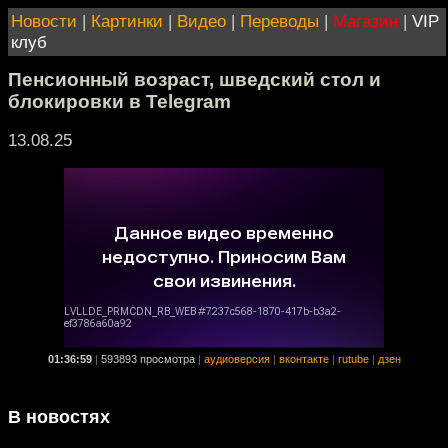
Новости
|
Картинки
|
Видео
|
Переводы
|
Магазин
|
VIP
клуб
Пенсионный возраст, шведский стол и
блокировки в Telegram
13.08.25
01:36:59
|
593893 просмотра
|
аудиоверсия
|
вконтакте
|
rutube
|
дзен
В новостях