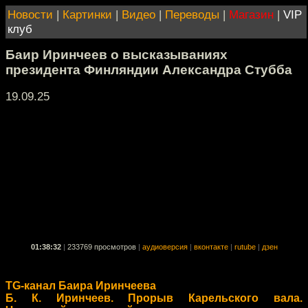
Новости
|
Картинки
|
Видео
|
Переводы
|
Магазин
|
VIP
клуб
Баир Иринчеев о высказываниях
президента Финляндии Александра Стубба
19.09.25
01:38:32
|
233769 просмотров
|
аудиоверсия
|
вконтакте
|
rutube
|
дзен
TG-канал Баира Иринчеева
Б. К. Иринчеев. Прорыв Карельского вала.