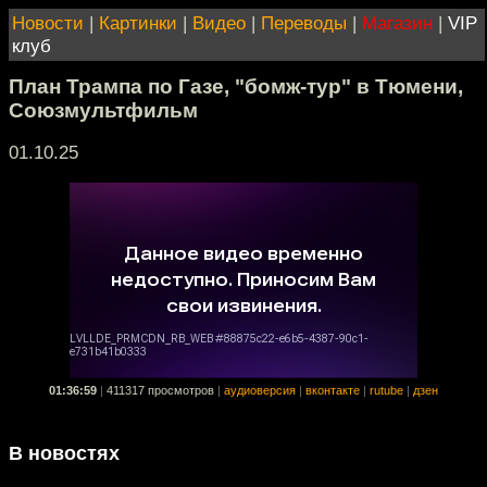
Новости
|
Картинки
|
Видео
|
Переводы
|
Магазин
|
VIP
клуб
План Трампа по Газе, "бомж-тур" в Тюмени,
Союзмультфильм
01.10.25
01:36:59
|
411317 просмотров
|
аудиоверсия
|
вконтакте
|
rutube
|
дзен
В новостях