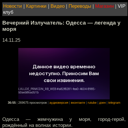
Новости
|
Картинки
|
Видео
|
Переводы
|
Магазин
|
VIP
клуб
Вечерний Излучатель: Одесса — легенда у
моря
14.11.25
36:55
|
269675 просмотров
|
аудиоверсия
|
вконтакте
|
rutube
|
дзен
|
telegram
Одесса — жемчужина у моря, город-герой,
рождённый на волнах истории.