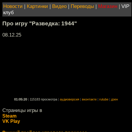
Новости
|
Картинки
|
Видео
|
Переводы
|
Магазин
|
VIP
клуб
Про игру "Разведка: 1944"
08.12.25
01:05:20
|
115183 просмотра
|
аудиоверсия
|
вконтакте
|
rutube
|
дзен
Страницы игры в
Steam
VK Play