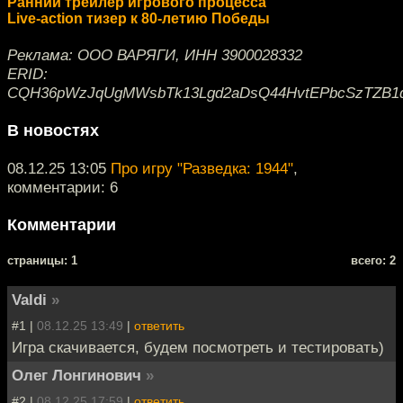
Ранний трейлер игрового процесса
Live-action тизер к 80-летию Победы
Реклама: ООО ВАРЯГИ, ИНН 3900028332
ERID:
CQH36pWzJqUgMWsbTk13Lgd2aDsQ44HvtEPbcSzTZB1
В новостях
08.12.25 13:05
Про игру "Разведка: 1944"
,
комментарии: 6
Комментарии
cтраницы: 1
всего: 2
Valdi
»
#1 |
08.12.25 13:49
|
ответить
Игра скачивается, будем посмотреть и тестировать)
Олег Лонгинович
»
#2 |
08.12.25 17:59
|
ответить