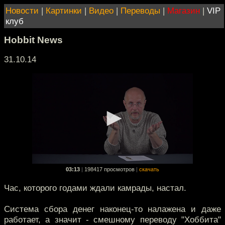
Новости
|
Картинки
|
Видео
|
Переводы
|
Магазин
|
VIP
клуб
Hobbit News
31.10.14
03:13
|
198417 просмотров
|
скачать
Час, которого годами ждали камрады, настал.
Система сбора денег наконец-то налажена и даже
работает, а значит - смешному переводу "Хоббита"