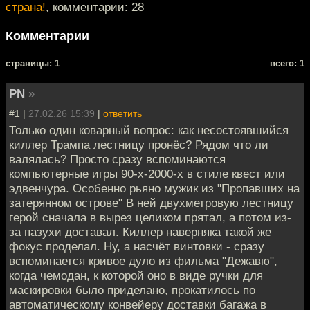
страна!
, комментарии: 28
Комментарии
cтраницы: 1
всего: 1
PN
»
#1 |
27.02.26 15:39
|
ответить
Только один коварный вопрос: как несостоявшийся
киллер Трампа лестницу пронёс? Рядом что ли
валялась? Просто сразу вспоминаются
компьютерные игры 90-х-2000-х в стиле квест или
эдвенчура. Особенно рьяно мужик из "Пропавших на
затерянном острове" В ней двухметровую лестницу
герой сначала в вырез целиком прятал, а потом из-
за пазухи доставал. Киллер наверняка такой же
фокус проделал. Ну, а насчёт винтовки - сразу
вспоминается кривое дуло из фильма "Дежавю",
когда чемодан, к которой оно в виде ручки для
маскировки было приделано, прокатилось по
автоматическому конвейеру доставки багажа в