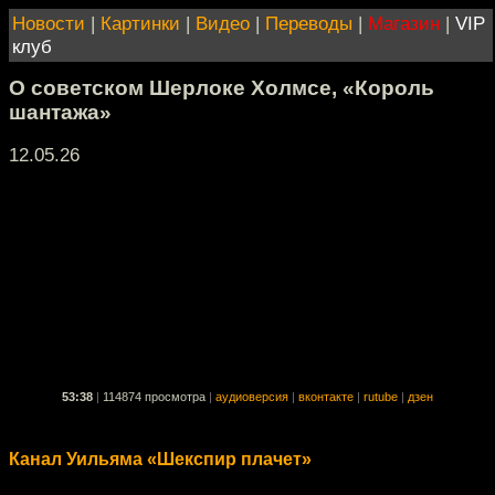
Новости
|
Картинки
|
Видео
|
Переводы
|
Магазин
|
VIP
клуб
О советском Шерлоке Холмсе, «Король
шантажа»
12.05.26
53:38
|
114874 просмотра
|
аудиоверсия
|
вконтакте
|
rutube
|
дзен
Канал Уильяма «Шекспир плачет»