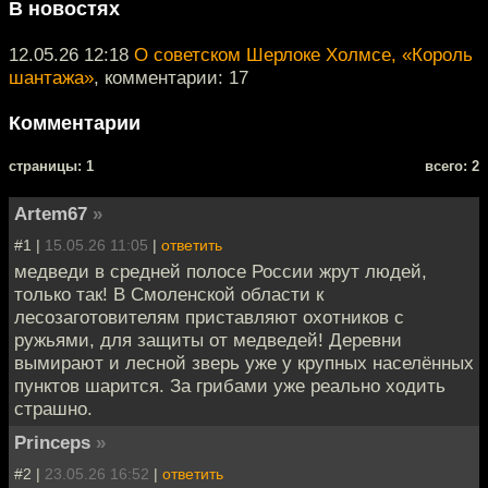
В новостях
12.05.26 12:18
О советском Шерлоке Холмсе, «Король
шантажа»
, комментарии: 17
Комментарии
cтраницы: 1
всего: 2
Artem67
»
#1 |
15.05.26 11:05
|
ответить
медведи в средней полосе России жрут людей,
только так! В Смоленской области к
лесозаготовителям приставляют охотников с
ружьями, для защиты от медведей! Деревни
вымирают и лесной зверь уже у крупных населённых
пунктов шарится. За грибами уже реально ходить
страшно.
Princeps
»
#2 |
23.05.26 16:52
|
ответить