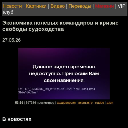
Новости
|
Картинки
|
Видео
|
Переводы
|
Магазин
|
VIP
клуб
Экономика полевых командиров и кризис
свободы судоходства
27.05.26
53:39
|
397386 просмотров
|
аудиоверсия
|
вконтакте
|
rutube
|
дзен
В новостях