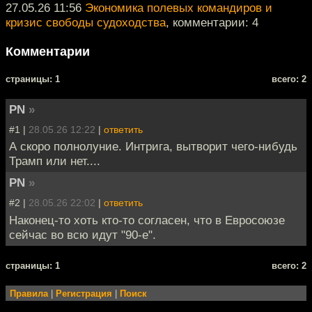
27.05.26 11:56
Экономика полевых командиров и
кризис свободы судоходства
, комментарии: 4
Комментарии
cтраницы: 1
всего: 2
PN
»
#1 |
28.05.26 12:22
|
ответить
А скоро полнолуние. Интрига, вытворит чего-нибудь
Трамп или нет....
PN
»
#2 |
28.05.26 22:02
|
ответить
Наконец-то хоть кто-то согласен, что в Евросоюзе
сейчас во всю идут "90-е".
cтраницы: 1
всего: 2
Правила
|
Регистрация
|
Поиск