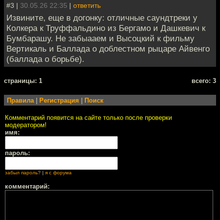
#3 |
30.05.26 22:35
|
ответить
Извините, еще в догонку: отличные саундтреки у
Колкера к Труффальдино из Бергамо и Дашкевич к
Бумбарашу. Не забыааем и Высоцкий к фильму
Вертикаль и Баллада о доблестном рыцаре Айвенго
(баллада о борьбе).
cтраницы: 1
всего: 3
Правила
|
Регистрация
|
Поиск
Комментарий появится на сайте только после проверки
модератором!
имя:
пароль:
забыл пароль?
|
я с форума
комментарий: