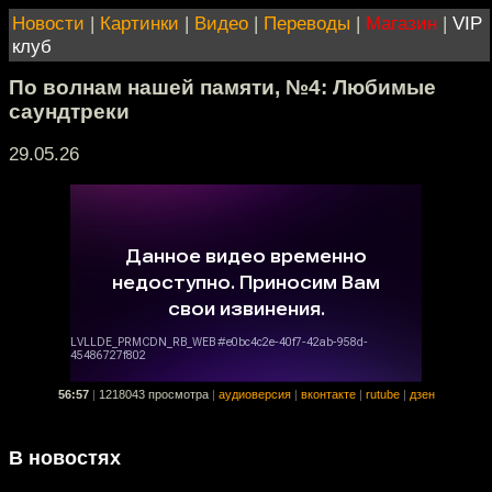
Новости
|
Картинки
|
Видео
|
Переводы
|
Магазин
|
VIP
клуб
По волнам нашей памяти, №4: Любимые
саундтреки
29.05.26
56:57
|
1218043 просмотра
|
аудиоверсия
|
вконтакте
|
rutube
|
дзен
В новостях