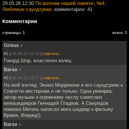
29.05.26 12:30
По волнам нашей памяти, №4:
Любимые саундтреки
, комментарии: 41
Комментарии
cтраницы: 1
всего: 3
Ginius
»
#1 |
30.05.26 15:48
|
ответить
Говард Шор, властелин колец
Barsa
»
#2 |
30.05.26 22:27
|
ответить
На мой взгляд, Эннио Морриконе и его саундтреки к
Спагетти-вестернам и не только. Одна ремарка:
автор музыки к огромному числу советских
киношедевров Геннадий Гладков. А Свиридов
помимо Метель написал мега шедевр к фильму
Время, Вперед!)
Barsa
»