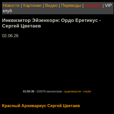
Новости
|
Картинки
|
Видео
|
Переводы
|
Магазин
|
VIP
клуб
Инквизитор Эйзенхорн: Ордо Еретикус -
Сергей Цветаев
02.06.26
01:55:38
|
102679 просмотров
|
аудиоверсия
|
rutube
Красный Архивариус Сергей Цветаев