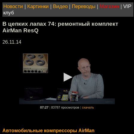
Новости
|
Картинки
|
Видео
|
Переводы
|
Магазин
|
VIP
клуб
В цепких лапах 74: ремонтный комплект
AirMan ResQ
26.11.14
07:27
|
83787 просмотров
|
скачать
Автомобильные компрессоры AirMan