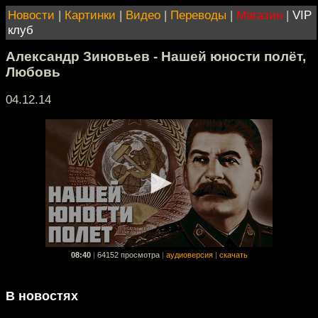
Новости
|
Картинки
|
Видео
|
Переводы
|
Магазин
|
VIP
клуб
Александр Зиновьев - Нашей юности полёт,
Любовь
04.12.14
08:40
|
64152 просмотра
|
аудиоверсия
|
скачать
В новостях