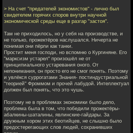
> На счет "предателей экономистов" - лично был
свидетелем горячих споров внутри научной
экономической среды еще в разгар "застоя".
Там не приходилось, но у себя на производстве, и
не только, прожектёров наслушался. Ничерта не
понимая они пёрли как танки.
Простит меня господи, но вспомню о Кургиняне. Его
"марксизм устарел" произошёл не от
принципиального устаревания оного. От
непонимания, он просто его не смог понять. Поэтому
и увлёкся суррогатами Знания- постиндустриальной
"теорией" Фроммом и прочей лабудой. Интеллектуал
должен был понять, что это чушь.
Поэтому не в проблемах экономики было дело,
проблема была в том, что победили прожектёры-
абалкины-шаталины, явлинские-гайдары. За
дружным хором этих беотийцев, не слышно было
предостерегающих слов людей, сохранивших