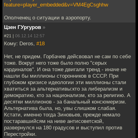
feature=player_embedded&v=VM4EgCsghhw
Ополченец о ситуации в аэропорту.
Цзен ГУргуров
»
#21 |
06.12.14 12:57
Кому: Deros,
#18
Нет, не придем. Горбачев дейсвовал не сам по себе
тоже. Вокруг него тоже было полно "серых
кардиналов". И она тоже двигали тренд - иначе не
нашли бы миллионы сторонников в СССР. При
глубоком кризисе идеологии эти миллионы стали
хватиться за альтернативы:кто за либерализм и
демократию, кто за национализм, кто за религию. А
десятки миллионов - за банальный консюмеризм.
Альтернатива была, но, увы слишком слабая.
Кстати, именно тогда Зиновьев, прежде немало
постаравшийсям на ниве антисоветской,
развернулся на 180 градусов и выступил против
Перестройки.