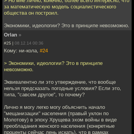
> Но мне лично, конечно, более всего интересно, что
за математическую модель социалистического
общества он построил.
Экономики, идеологии? Это в принципе невозможно.
Orlan
»
#25 |
08.12.14 00:36
Кому: ни-кола,
#24
> Экономики, идеологии? Это в принципе
невозможно.
Эквивалентно ли это утверждение, что вообще
нельзя предсказать погодные условия? Если это,
типа, "савсем другое", то почему?
Лично я могу легко могу объяснить начало
"мещанизации" населения (правый уклон по
Молотову) в эпоху Хрущева эхом войны в виде
преобладания женского населения (конкретные
проценты сейчас лень искать), что в рамках