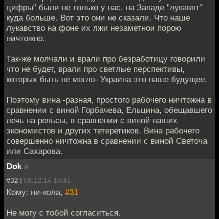
цифры" были не только у нас, на Западе "лукавят"
куда больше. Вот это они не сказали. Что наше
лукавство на фоне их лжи незаметнои порою
ничтожно.
Так-же молчали и врали про безработицу говорили
что не будет, врали про светлые перспективы,
которых быть не могло- Украина это наше будущее.
Поэтому вина -разная, простого рабочего ничтожна в
сравнении с виной Горбачева, Ельцина, обещавшего
лечь на рельсы, в сравнении с виной наших
экономистов и других тетеретиков. Вина рабочего
совершенно ничтожна в сравнении с виной Светоча
или Сахарова.
Dok
»
#32 |
08.12.14 18:41
Кому: ни-кола,
#31
Не могу с тобой согласиться.