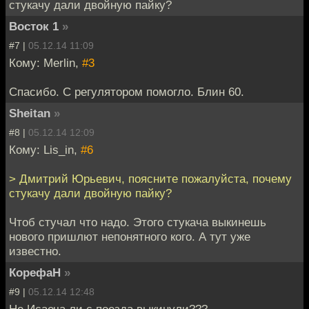
стукачу дали двойную пайку?
Восток 1
»
#7 |
05.12.14 11:09
Кому: Merlin,
#3
Спасибо. С регулятором помогло. Блин 60.
Sheitan
»
#8 |
05.12.14 12:09
Кому: Lis_in,
#6
> Дмитрий Юрьевич, поясните пожалуйста, почему
стукачу дали двойную пайку?
Чтоб стучал что надо. Этого стукача выкинешь
нового пришлют непонятного кого. А тут уже
известно.
КорефаН
»
#9 |
05.12.14 12:48
Не Исаеча ли с поезда выкинули???