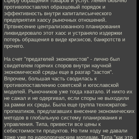
сферу обращения товаров и услуг. Ленин оюычно
противопоставлял образцовый порядок и
эффективность внутри капиталисьического
предприятия хаосу рыночных отношений.
Пртвнесение централизованного планирования
ликвидировало этот хаос и устраняло издержки
потерь обращения в виде кризисов, банкротств и
прочего.
На счет "предателей экономистов" - лично был
свидетелем горячих споров внутри научной
экономической среды еще в разгар "застоя".
Впрочем, большая часть сводилась к
противопоставлению советской и югославской
моделей. Рыночников уже тогда хватало. И никто их
не сажал и не одергивал, если споры не выходили
за рамки их среды. Была еще группа технократов-
прогматиков, предлагавших внесение экономических
методов в глобальную систему планирования и
управления. Типа, привести все цены к
себестоимости продуктов. Но тим ходу не давали
тоже уже по идеологическим мотивам. Типа "как это