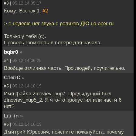
#3 |
05.12.14 05:17
Кому: Восток 1,
#2
> с неделю нет звука с роликов ДЮ на oper.ru
Только у тебя (с).
Проверь громкость в плеере для начала.
bqbr0
»
#4 |
05.12.14 06:28
Вообще отличная часть. Про людей, поучительно.
C1eriC
»
#5 |
05.12.14 10:19
Имя файла zinoviev_nup7. Предыдущий был
zinoviev_nup5_2. Я что-то пропустил или части 6
нет?
Lis_in
»
#6 |
05.12.14 10:19
Дмитрий Юрьевич, поясните пожалуйста, почему