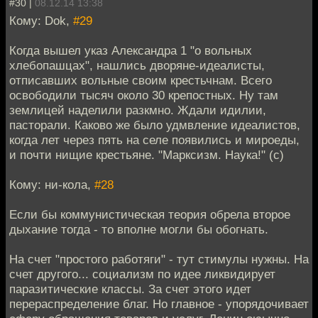
#30 |
08.12.14 13:38
Кому: Dok,
#29
Когда вышел указ Александра 1 "о вольных
хлебопашцах", нашлись дворяне-идеалисты,
отписавших вольные своим крестьчнам. Всего
освободили тысяч около 30 крепостных. Ну там
землицей наделили разкмно. Ждали идилии,
пасторали. Каково же было удмвление идеалистов,
когда лет через пять на селе появились и мироеды,
и почти нищие крестьяне. "Марксизм. Наука!" (с)
Кому: ни-кола,
#28
Если бы коммунистическая теория обрела второе
дыхание тогда - то вполне могли бы обогнать.
На счет "простого работяги" - тут стимулы нужны. На
счет другого... социализм по идее ликвидирует
паразитические классы. За счет этого идет
перераспределение благ. Но главное - упорядочивает