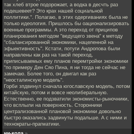
так хлеб втрое подорожает, а водка в десчть раз
подешевеет? Это крах нашей социальной
поллитики.". Полагаю, в этих одергиваниях была не
только идеология. Пришлось бы оационализировать
военные программы. А это переход от приципов
планирования методом "ведущего звена" к методу
"сбалансированной экономики, нацеленной на
эфыективность". Кстати, потуги Андропова были
направлены как раз на такой переход,
приписываемых ему планов перемтройки экономики
"по примеру Ден Сяо Пина, я ни тогда не сейчас не
замечаю. Более того, он двигал как раз
"неосталинскую модель".
Горби зпдвинул сначала югославскую модель, потом
китайскую, потом и вовсе неолиберальную.
Естественно, ее подзватили экономисты-рыночники,
что всплыли на поверхность. Сторонники
централизованной плановой экономики довольно
быстро оказались задвинуты подальше. А с ними и
технократы-прагматики.
ни-кола
»