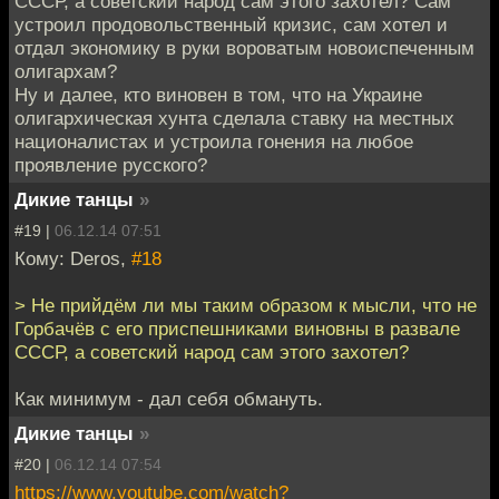
СССР, а советский народ сам этого захотел? Сам
устроил продовольственный кризис, сам хотел и
отдал экономику в руки вороватым новоиспеченным
олигархам?
Ну и далее, кто виновен в том, что на Украине
олигархическая хунта сделала ставку на местных
националистах и устроила гонения на любое
проявление русского?
Дикие танцы
»
#19 |
06.12.14 07:51
Кому: Deros,
#18
> Не прийдём ли мы таким образом к мысли, что не
Горбачёв с его приспешниками виновны в развале
СССР, а советский народ сам этого захотел?
Как минимум - дал себя обмануть.
Дикие танцы
»
#20 |
06.12.14 07:54
https://www.youtube.com/watch?