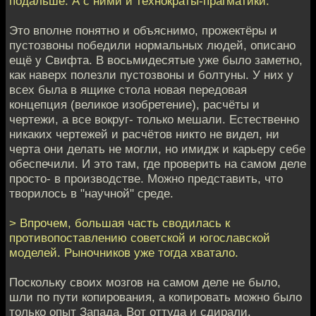
подальше. А с ними и технократы-прагматики.
Это вполне понятно и объяснимо, прожектёры и
пустозвоны победили нормальных людей, описано
ещё у Свифта. В восьмидесятые уже было заметно,
как наверх полезли пустозвоны и болтуны. У них у
всех была в ящике стола новая передовая
концепция (великое изобретение), расчёты и
чертежи, а все вокруг- только мешали. Естественно
никаких чертежей и расчётов никто не видел, ни
черта они делать не могли, но имидж и карьеру себе
обеспечили. И это там, где проверить на самом деле
просто- в производстве. Можно представить, что
творилось в "научной" среде.
> Впрочем, большая часть сводилась к
противопоставлению советской и югославской
моделей. Рыночников уже тогда хватало.
Поскольку своих мозгов на самом деле не было,
шли по пути копирования, а копировать можно было
только опыт Запада. Вот оттуда и сдирали.