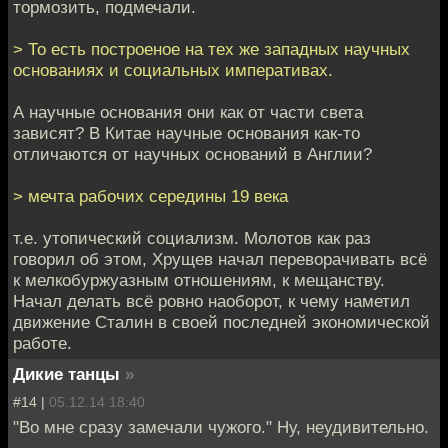
тормозить, подмечали.
> То есть построеное на тех же западных научных
основаниях и социальных императивах.
А научные основания они как от части света
зависят? В Китае научные основания как-то
отличаются от научных оснований в Англии?
> мечта рабочих середины 19 века
т.е. утопический социализм. Молотов как раз
говорил об этом, Хрущев начал переворачивать всё
к мелкобуржуазным отношениям, к мещанству.
Начал делать всё ровно наоборот, к чему наметил
движение Сталин в своей последней экономической
работе.
Дикие танцы
»
#14 |
05.12.14 18:40
"Во мне сразу замечали чужого." Ну, неудивительно.