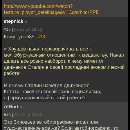
http://www.youtube.com/watch?
feature=player_detailpage&v=CqavhhcrPPE
stepnick
»
#15 |
05.12.14 19:53
Кому: yuri535,
#13
> Хрущев начал переворачивать всё к
мелкобуржуазным отношениям, к мещанству. Начал
делать всё ровно наоборот, к чему наметил
движение Сталин в своей последней экономической
работе.
И к чему Сталин наметил движение?
Кстати, каков основной закон социализма,
сформулированный в этой работе?
AlNod
»
#16 |
05.12.14 20:48
Это Зиновьев автобиографию писал или
художественное все же? Если автобиографию, то