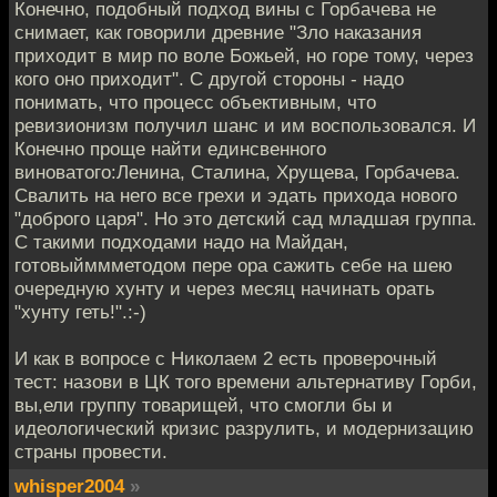
Конечно, подобный подход вины с Горбачева не
снимает, как говорили древние "Зло наказания
приходит в мир по воле Божьей, но горе тому, через
кого оно приходит". С другой стороны - надо
понимать, что процесс объективным, что
ревизионизм получил шанс и им воспользовался. И
Конечно проще найти единсвенного
виноватого:Ленина, Сталина, Хрущева, Горбачева.
Свалить на него все грехи и эдать прихода нового
"доброго царя". Но это детский сад младшая группа.
С такими подходами надо на Майдан,
готовыйммметодом пере ора сажить себе на шею
очередную хунту и через месяц начинать орать
"хунту геть!".:-)
И как в вопросе с Николаем 2 есть проверочный
тест: назови в ЦК того времени альтернативу Горби,
вы,ели группу товарищей, что смогли бы и
идеологический кризис разрулить, и модернизацию
страны провести.
whisper2004
»