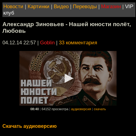
Новости
|
Картинки
|
Видео
|
Переводы
|
Магазин
|
VIP
клуб
Александр Зиновьев - Нашей юности полёт,
Любовь
04.12.14 22:57
|
Goblin
|
33 комментария
08:40
|
64152 просмотра
|
аудиоверсия
|
скачать
Скачать аудиоверсию