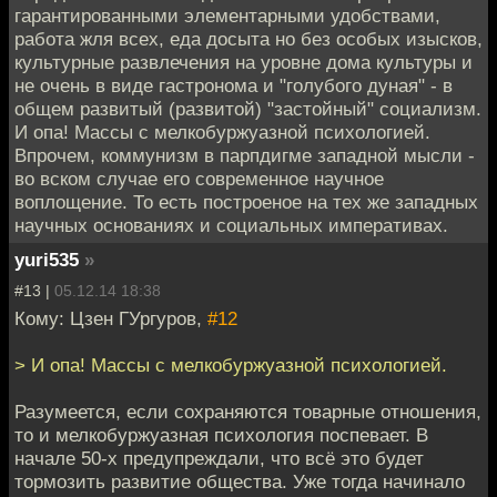
гарантированными элементарными удобствами,
работа жля всех, еда досыта но без особых изысков,
культурные развлечения на уровне дома культуры и
не очень в виде гастронома и "голубого дуная" - в
общем развитый (развитой) "застойный" социализм.
И опа! Массы с мелкобуржуазной психологией.
Впрочем, коммунизм в парпдигме западной мысли -
во вском случае его современное научное
воплощение. То есть построеное на тех же западных
научных основаниях и социальных императивах.
yuri535
»
#13 |
05.12.14 18:38
Кому: Цзен ГУргуров,
#12
> И опа! Массы с мелкобуржуазной психологией.
Разумеется, если сохраняются товарные отношения,
то и мелкобуржуазная психология поспевает. В
начале 50-х предупреждали, что всё это будет
тормозить развитие общества. Уже тогда начинало