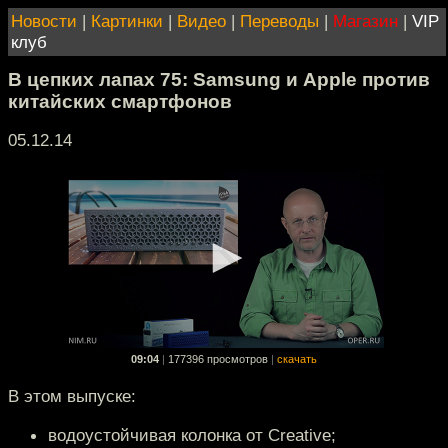
Новости
|
Картинки
|
Видео
|
Переводы
|
Магазин
|
VIP
клуб
В цепких лапах 75: Samsung и Apple против
китайских смартфонов
05.12.14
09:04
|
177396 просмотров
|
скачать
В этом выпуске:
водоустойчивая колонка от Creative;