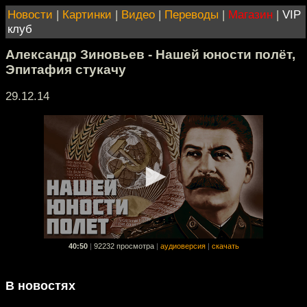
Новости
|
Картинки
|
Видео
|
Переводы
|
Магазин
|
VIP
клуб
Александр Зиновьев - Нашей юности полёт,
Эпитафия стукачу
29.12.14
40:50
|
92232 просмотра
|
аудиоверсия
|
скачать
В новостях