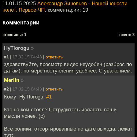
11.01.15 20:25
Александр Зиновьев - Нашей юности
полёт, Первое ЧП
, комментарии: 19
Комментарии
cтраницы: 1
всего: 3
HyTIorogu
»
#1 |
17.02.15 04:48
|
ответить
здравствуйте, просмотр видео неудобен (разброс по
датам), по мере поступления удобнее. С уважением.
Merlin
»
#2 |
17.02.15 04:49
|
ответить
Кому: HyTIorogu,
#1
Кто на ком стоял? Потрудитесь излагать ваши
мысли яснее. (с)
Все ролики, отсортированные по дате выхода, лежат
тут: