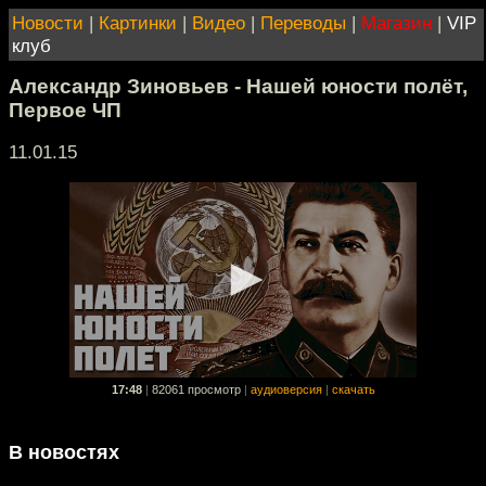
Новости
|
Картинки
|
Видео
|
Переводы
|
Магазин
|
VIP
клуб
Александр Зиновьев - Нашей юности полёт,
Первое ЧП
11.01.15
17:48
|
82061 просмотр
|
аудиоверсия
|
скачать
В новостях