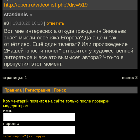
http://oper.ru/video/list.php?div=519
stasdenis
»
#3 |
19.10.20 16:13
|
ответить
Вот мне интересно: а откуда гражданин Зиновьев
знает мысли особняка Егорова? Да ещё и так
отчётливо. Ещё один телепат? Или произведение
2Нашей юности полёт" относится у художественной
литературе и всё это вымысел автора? Что-то я
пропустил этот момент.
cтраницы: 1
всего: 3
Правила
|
Регистрация
|
Поиск
Комментарий появится на сайте только после проверки
модератором!
имя:
пароль:
забыл пароль?
|
я с форума