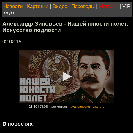
Новости
|
Картинки
|
Видео
|
Переводы
|
Магазин
|
VIP
клуб
Александр Зиновьев - Нашей юности полёт,
Искусство подлости
02.02.15
21:10
|
78248 просмотров
|
аудиоверсия
|
скачать
В новостях