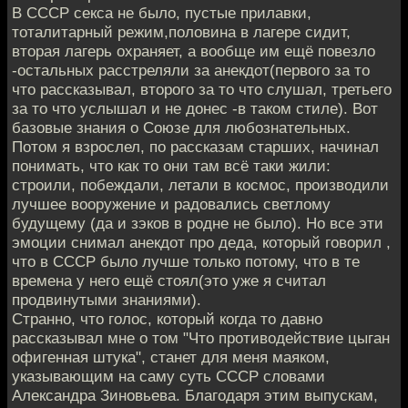
В СССР секса не было, пустые прилавки,
тоталитарный режим,половина в лагере сидит,
вторая лагерь охраняет, а вообще им ещё повезло
-остальных расстреляли за анекдот(первого за то
что рассказывал, второго за то что слушал, третьего
за то что услышал и не донес -в таком стиле). Вот
базовые знания о Союзе для любознательных.
Потом я взрослел, по рассказам старших, начинал
понимать, что как то они там всё таки жили:
строили, побеждали, летали в космос, производили
лучшее вооружение и радовались светлому
будущему (да и зэков в родне не было). Но все эти
эмоции снимал анекдот про деда, который говорил ,
что в СССР было лучше только потому, что в те
времена у него ещё стоял(это уже я считал
продвинутыми знаниями).
Странно, что голос, который когда то давно
рассказывал мне о том "Что противодействие цыган
офигенная штука", станет для меня маяком,
указывающим на саму суть СССР словами
Александра Зиновьева. Благодаря этим выпускам,