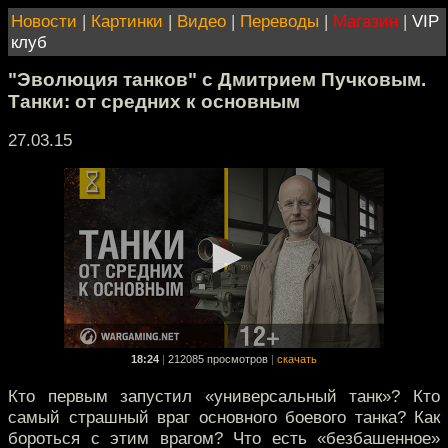
Новости
|
Картинки
|
Видео
|
Переводы
|
Магазин
|
VIP
клуб
"Эволюция танков" с Дмитрием Пучковым.
Танки: от средних к основным
27.03.15
18:24
|
212085 просмотров
|
скачать
Кто первым запустил «универсальный танк»? Кто
самый страшный враг основного боевого танка? Как
бороться с этим врагом? Что есть «безбашенное»