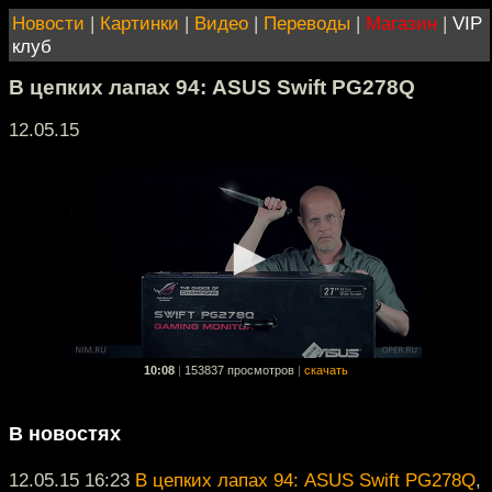
Новости
|
Картинки
|
Видео
|
Переводы
|
Магазин
|
VIP
клуб
В цепких лапах 94: ASUS Swift PG278Q
12.05.15
10:08
|
153837 просмотров
|
скачать
В новостях
12.05.15 16:23
В цепких лапах 94: ASUS Swift PG278Q
,