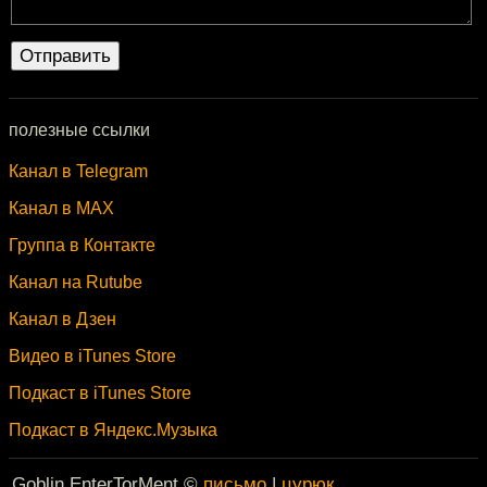
полезные ссылки
Канал в Telegram
Канал в MAX
Группа в Контакте
Канал на Rutube
Канал в Дзен
Видео в iTunes Store
Подкаст в iTunes Store
Подкаст в Яндекс.Музыка
Goblin EnterTorMent ©
письмо
|
цурюк