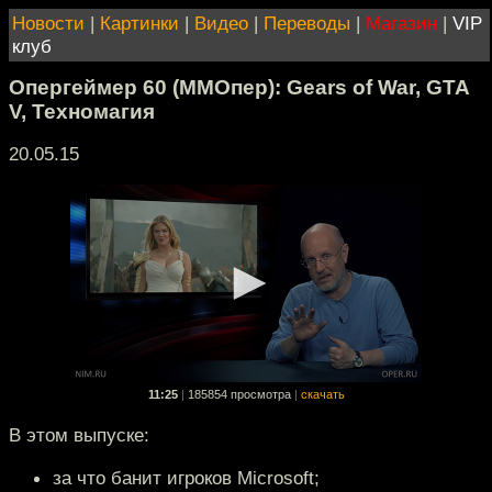
Новости
|
Картинки
|
Видео
|
Переводы
|
Магазин
|
VIP
клуб
Опергеймер 60 (ММОпер): Gears of War, GTA
V, Техномагия
20.05.15
11:25
|
185854 просмотра
|
скачать
В этом выпуске:
за что банит игроков Microsoft;