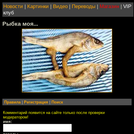
Новости
|
Картинки
|
Видео
|
Переводы
|
Магазин
|
VIP
клуб
Рыбка моя...
Правила
|
Регистрация
|
Поиск
Комментарий появится на сайте только после проверки
модератором!
имя: