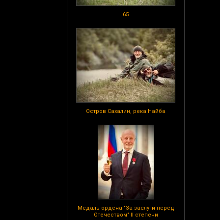
65
Остров Сахалин, река Найба
Медаль ордена "За заслуги перед
Отечеством" II степени