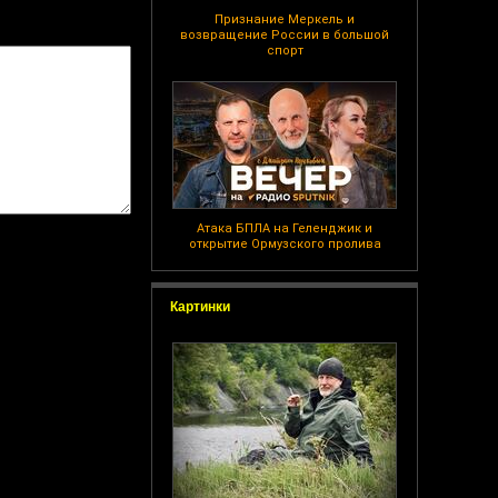
Признание Меркель и
возвращение России в большой
спорт
Атака БПЛА на Геленджик и
открытие Ормузского пролива
Картинки