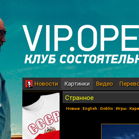
Картинки
Видео
Перев
Новости
Странное
Новые
|
English
|
Goblin
|
Игры
|
Кар