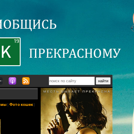
ьмы
|
Фото кошек
|