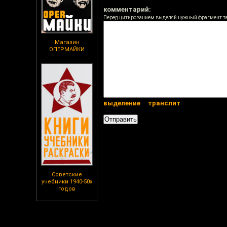
комментарий:
Перед цитированием выделяй нужный фрагмент т
Магазин
ОПЕРМАЙКИ
выделение
транслит
Советские
учебники 1940-50х
годов