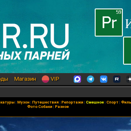
оды
Магазин
VIP
икатуры
|
Музон
|
Путешествия
|
Репортажи
|
Смешное
|
Спорт
|
Фил
Фото Собаки
|
Разное