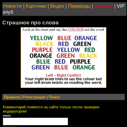
Новости
|
Картинки
|
Видео
|
Переводы
|
Магазин
|
VIP
клуб
Страшное про слова
Правила
|
Регистрация
|
Поиск
Комментарий появится на сайте только после проверки
модератором!
имя: