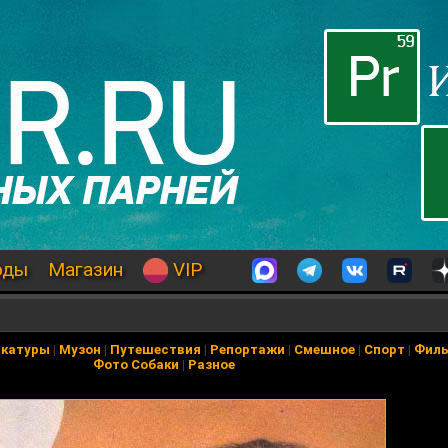
оды
Магазин
VIP
икатуры
|
Музон
|
Путешествия
|
Репортажи
|
Смешное
|
Спорт
|
Фил
Фото Собаки
|
Разное