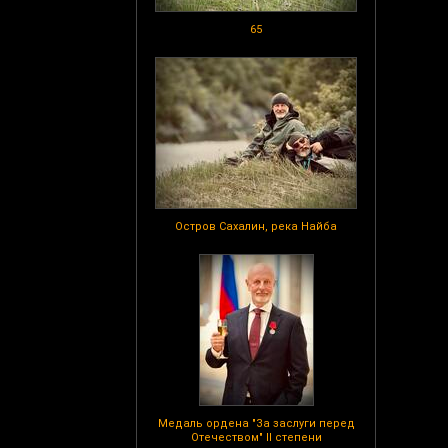
65
Остров Сахалин, река Найба
Медаль ордена "За заслуги перед
Отечеством" II степени