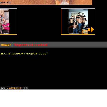
 пишут
|
Поделиться ссылкой
о после проверки модератором!
екста.
Оверквотинг
- зло.