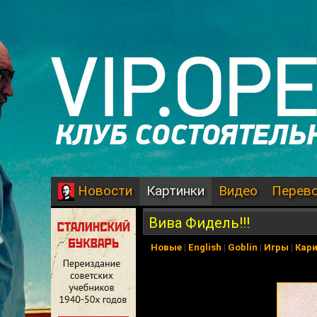
Картинки
Видео
Перев
Новости
Вива Фидель!!!
Новые
|
English
|
Goblin
|
Игры
|
Кар