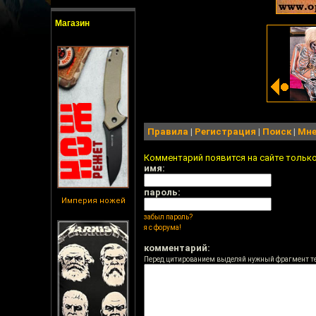
Магазин
Правила
|
Регистрация
|
Поиск
|
Мне
Комментарий появится на сайте тольк
имя:
пароль:
Империя ножей
забыл пароль?
я с форума!
комментарий:
Перед цитированием выделяй нужный фрагмент т