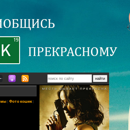
ьмы
|
Фото кошек
|