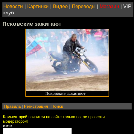
Новости
|
Картинки
|
Видео
|
Переводы
|
Магазин
|
VIP
клуб
Псковские зажигают
Правила
|
Регистрация
|
Поиск
Комментарий появится на сайте только после проверки
модератором!
имя: