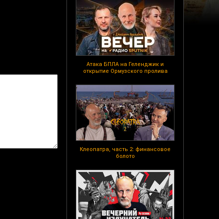
Атака БПЛА на Геленджик и
открытие Ормузского пролива
Клеопатра, часть 2: финансовое
болото