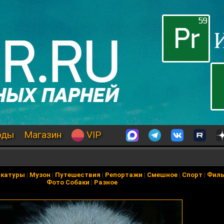
оды
Магазин
VIP
икатуры
|
Музон
|
Путешествия
|
Репортажи
|
Смешное
|
Спорт
|
Фил
Фото Собаки
|
Разное