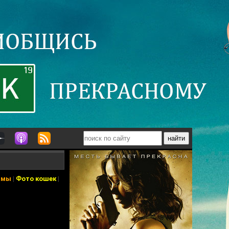
ьмы
|
Фото кошек
|