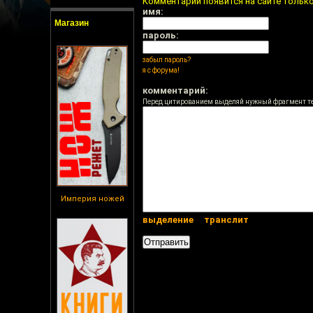
Комментарий появится на сайте тольк
имя:
Магазин
пароль:
забыл пароль?
я с форума!
комментарий:
Перед цитированием выделяй нужный фрагмент т
Империя ножей
выделение
транслит