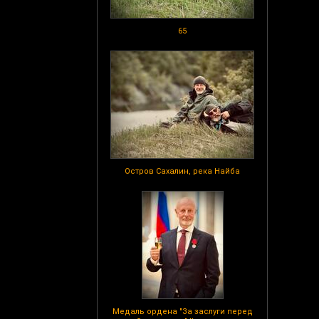
65
Остров Сахалин, река Найба
Медаль ордена "За заслуги перед