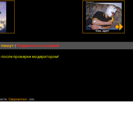
 пишут
|
Поделиться ссылкой
о после проверки модератором!
екста.
Оверквотинг
- зло.