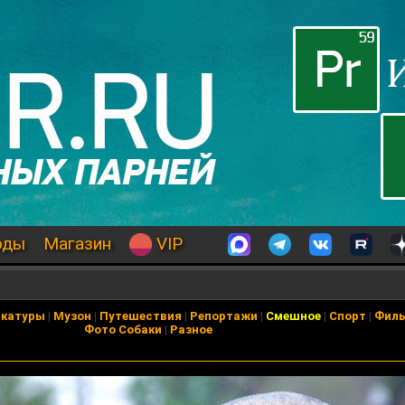
оды
Магазин
VIP
икатуры
|
Музон
|
Путешествия
|
Репортажи
|
Смешное
|
Спорт
|
Фил
Фото Собаки
|
Разное