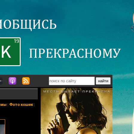
ьмы
|
Фото кошек
|