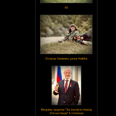
65
Остров Сахалин, река Найба
Медаль ордена "За заслуги перед
Отечеством" II степени