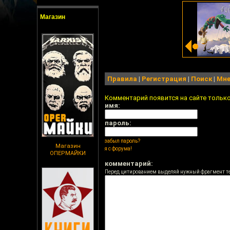
Магазин
Правила
|
Регистрация
|
Поиск
|
Мне
Комментарий появится на сайте тольк
имя:
пароль:
забыл пароль?
Магазин
я с форума!
ОПЕРМАЙКИ
комментарий:
Перед цитированием выделяй нужный фрагмент т