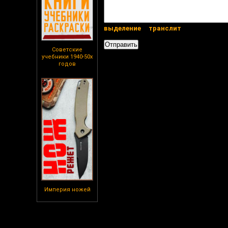
выделение
транслит
Советские
учебники 1940-50х
годов
Империя ножей