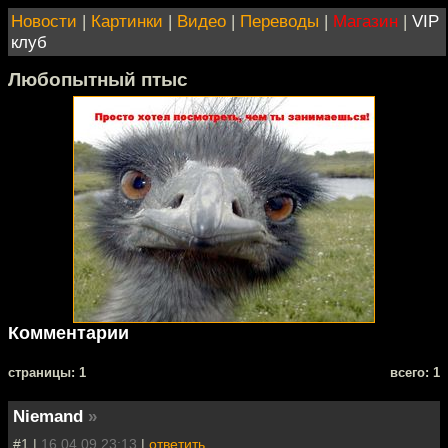
Новости
|
Картинки
|
Видео
|
Переводы
|
Магазин
|
VIP
клуб
Любопытный птыс
Комментарии
cтраницы: 1
всего: 1
Niemand
»
#1 |
16.04.09 23:13
|
ответить