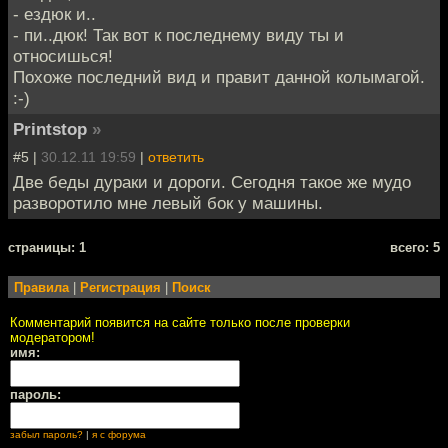
- ездюк и..
- пи..дюк! Так вот к последнему виду ты и
относишься!
Похоже последний вид и правит данной колымагой.
:-)
Printstop
»
#5 |
30.12.11 19:59
|
ответить
Две беды дураки и дороги. Сегодня такое же мудо
разворотило мне левый бок у машины.
cтраницы: 1
всего: 5
Правила
|
Регистрация
|
Поиск
Комментарий появится на сайте только после проверки
модератором!
имя:
пароль:
забыл пароль?
|
я с форума