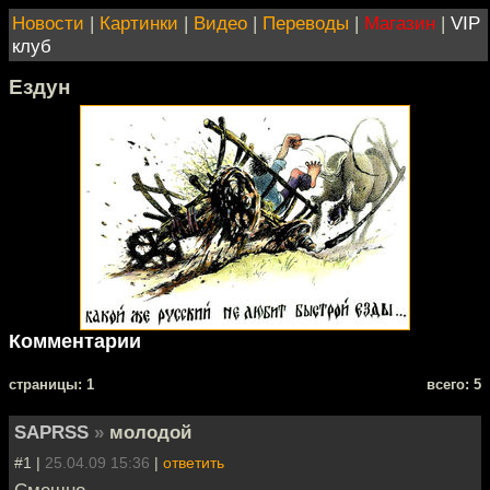
Новости
|
Картинки
|
Видео
|
Переводы
|
Магазин
|
VIP
клуб
Ездун
Комментарии
cтраницы: 1
всего: 5
SAPRSS
»
молодой
#1 |
25.04.09 15:36
|
ответить
Смешно....