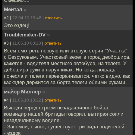
Ментал
»
#2 |
22.04.10 19:48
|
ответить
Это ездец!
Troublemaker-DV
»
#3 |
11.05.10 08:28
|
ответить
Всем смотреть первую или вторую серии "Участка"
с Безруковым. Участковый везет в город деобошира,
кажется - водителя местного автобуса, на телеге. У
дебошира руки в наручниках. Но когда лошадь
понесла и телега переворачивается, четко видно, как
каскадер держится за борта телеги обеими руками.
майор Миллер
»
#4 |
11.05.10 13:22
|
ответить
Выводя перед строем незадачливого бойца,
командир нашей бригады говорил, вытирая сопли
незадачливому водиле:
- Запомни, сынок, существует три вида водителей:
- ездок;