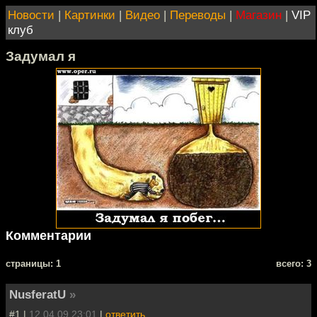
Новости
|
Картинки
|
Видео
|
Переводы
|
Магазин
|
VIP
клуб
Задумал я
Комментарии
cтраницы: 1
всего: 3
NusferatU
»
#1 |
12.04.09 23:01
|
ответить