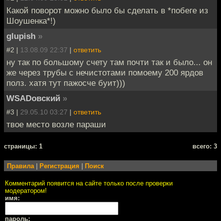
Какой поворот можно было бы сделать в *побеге из
Шоушенка*!)
glupish
»
#2 |
13.08.09 22:37
|
ответить
ну так по большому счету там почти так и было... он
же через трубы с нечистотами помоему 200 ярдов
полз. хатя тут пажосче буит)))
WSADовский
»
#3 |
29.05.10 03:27
|
ответить
твое место возле параши
cтраницы: 1
всего: 3
Правила
|
Регистрация
|
Поиск
Комментарий появится на сайте только после проверки
модератором!
имя:
пароль: