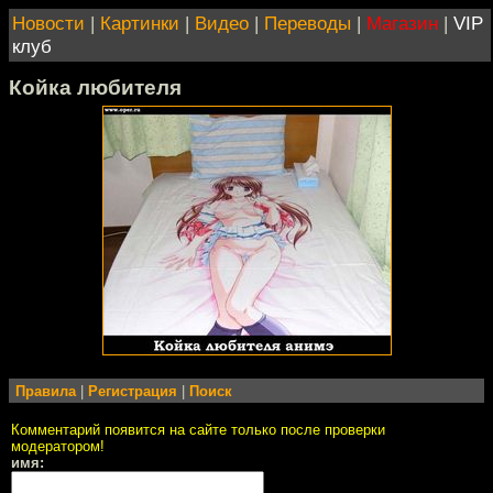
Новости
|
Картинки
|
Видео
|
Переводы
|
Магазин
|
VIP
клуб
Койка любителя
Правила
|
Регистрация
|
Поиск
Комментарий появится на сайте только после проверки
модератором!
имя: